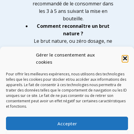
recommandé de le consommer dans
les 3 à 5 ans suivant la mise en
bouteille.
Comment reconnaître un brut
nature ?
Le brut nature, ou zéro dosage, ne
contient pas de sucre ajouté après la
Gérer le consentement aux
fermentation, offrant une pureté et
cookies
fraîcheur extrêmes, ce qui le
distingue facilement des
Pour offrir les meilleures expériences, nous utilisons des technologies
champagnes plus dosés.
telles que les cookies pour stocker et/ou accéder aux informations des
appareils. Le fait de consentir à ces technologies nous permettra de
traiter des données telles que le comportement de navigation ou les ID
uniques sur ce site. Le fait de ne pas consentir ou de retirer son
consentement peut avoir un effet négatif sur certaines caractéristiques
Share
Tweet
et fonctions.
Accepter