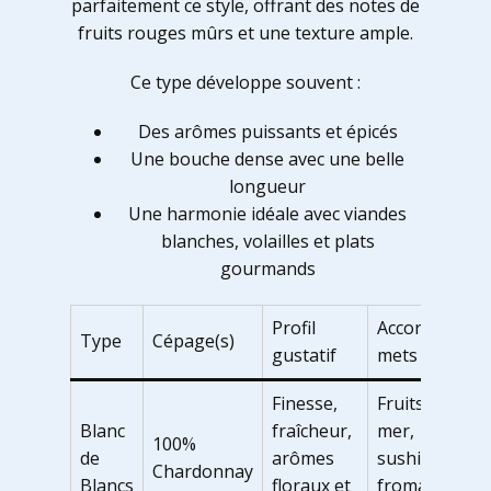
parfaitement ce style, offrant des notes de
fruits rouges mûrs et une texture ample.
Ce type développe souvent :
Des arômes puissants et épicés
Une bouche dense avec une belle
longueur
Une harmonie idéale avec viandes
blanches, volailles et plats
gourmands
Profil
Accords
Type
Cépage(s)
gustatif
mets
Finesse,
Fruits de
Blanc
fraîcheur,
mer,
100%
de
arômes
sushis,
Chardonnay
Blancs
floraux et
fromages