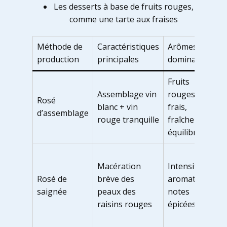
Les desserts à base de fruits rouges,
comme une tarte aux fraises
Méthode de
Caractéristiques
Arômes
A
production
principales
dominants
Fruits
P
Assemblage vin
rouges
g
Rosé
blanc + vin
frais,
p
d’assemblage
rouge tranquille
fraîcheur
l
équilibrée
a
P
Macération
Intensité
p
Rosé de
brève des
aromatique,
c
saignée
peaux des
notes
v
raisins rouges
épicées
b
c