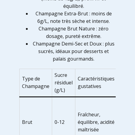
équilibré.
Champagne Extra-Brut : moins de
6g/L, note très sèche et intense.
Champagne Brut Nature : zéro
dosage, pureté extrême.
Champagne Demi-Sec et Doux : plus
sucrés, idéaux pour desserts et
palais gourmands.
Sucre
Type de
Caractéristiques
Accord
résiduel
Champagne
gustatives
mets
(g/L)
Fruits 
mer,
Fraîcheur,
viande
Brut
0-12
équilibre, acidité
blanch
maîtrisée
froma