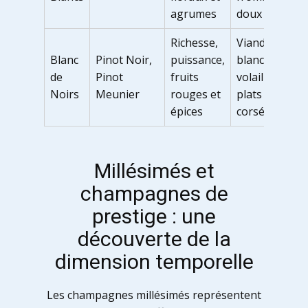
agrumes
doux
Richesse,
Viande
Blanc
Pinot Noir,
puissance,
blanche,
de
Pinot
fruits
volailles,
Noirs
Meunier
rouges et
plats
épices
corsés
Millésimés et
champagnes de
prestige : une
découverte de la
dimension temporelle
Les champagnes millésimés représentent