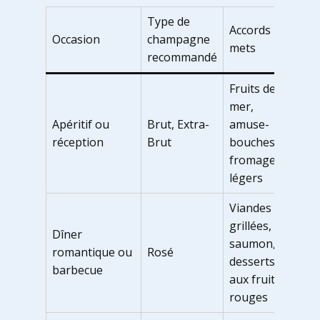
Type de
Accords
Occasion
champagne
mets
recommandé
Fruits de
mer,
Apéritif ou
Brut, Extra-
amuse-
réception
Brut
bouches,
fromages
légers
Viandes
grillées,
Dîner
saumon,
romantique ou
Rosé
desserts
barbecue
aux fruits
rouges