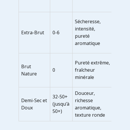
doux
Tartar
Sécheresse,
froma
intensité,
Extra-Brut
0-6
affinés
pureté
poisso
aromatique
gras
Viande
Pureté extrême,
Brut
grillée
0
fraîcheur
Nature
froma
minérale
forts
Douceur,
Desser
32-50+
Demi-Sec et
richesse
fruits,
(jusqu’à
Doux
aromatique,
plats
50+)
texture ronde
épicés