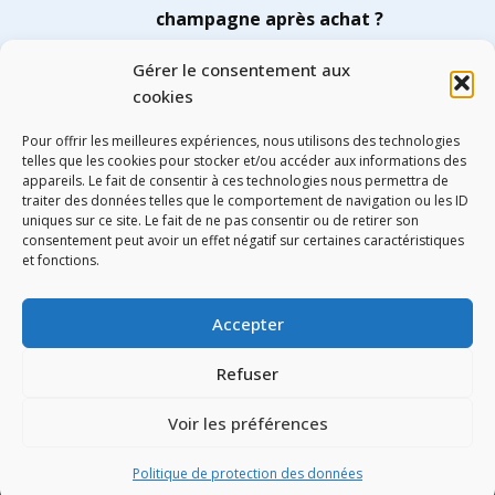
champagne après achat ?
Stockez les bouteilles couchées dans
Gérer le consentement aux
un endroit frais, sombre et stable en
cookies
température pour garder les bulles
intactes jusqu’au moment de la
Pour offrir les meilleures expériences, nous utilisons des technologies
dégustation.
telles que les cookies pour stocker et/ou accéder aux informations des
appareils. Le fait de consentir à ces technologies nous permettra de
traiter des données telles que le comportement de navigation ou les ID
uniques sur ce site. Le fait de ne pas consentir ou de retirer son
consentement peut avoir un effet négatif sur certaines caractéristiques
Share
Tweet
et fonctions.
Accepter
Refuser
Voir les préférences
Menhir Parade
Politique de protection des données
Politique de protection des données