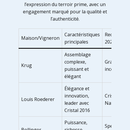
l’expression du terroir prime, avec un
engagement marqué pour la qualité et
l’authenticité.
Caractéristiques
Recommand
Maison/Vigneron
principales
2025
Assemblage
complexe,
Grande Cuv
Krug
puissant et
incontourn
élégant
Élégance et
innovation,
Cristal, Bru
Louis Roederer
leader avec
Nature
Cristal 2016
Puissance,
Special Cuv
Bollinger
richesse