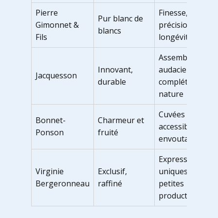
Pierre
Finesse,
Pur blanc de
Gimonnet &
précision,
blancs
Fils
longévité
Assemblages
Innovant,
audacieux,
Jacquesson
durable
complétement
nature
Cuvées
Bonnet-
Charmeur et
accessibles et
Ponson
fruité
envoutantes
Expressions
Virginie
Exclusif,
uniques,
Bergeronneau
raffiné
petites
productions