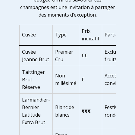
champagnes est une invitation à partager
des moments d’exception.
Prix
Cuvée
Type
Particularité
indicatif
Cuvée
Premier
Exclusivité,
€€
Jeanne Brut
Cru
fruits blancs
Taittinger
Non
Accessible,
Brut
€
millésimé
convivial
Réserve
Larmandier-
Bernier
Blanc de
Festive,
€€€
Latitude
blancs
rondeur
Extra Brut