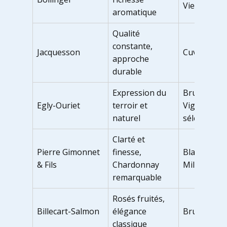
Vieilles Vig
aromatique
Qualité
constante,
Jacquesson
Cuvée 740
approche
durable
Expression du
Brut Tradit
Egly-Ouriet
terroir et
Vignerons
naturel
sélectionné
Clarté et
Pierre Gimonnet
finesse,
Blanc de Bl
& Fils
Chardonnay
Millésimés
remarquable
Rosés fruités,
Billecart-Salmon
élégance
Brut Rosé
classique