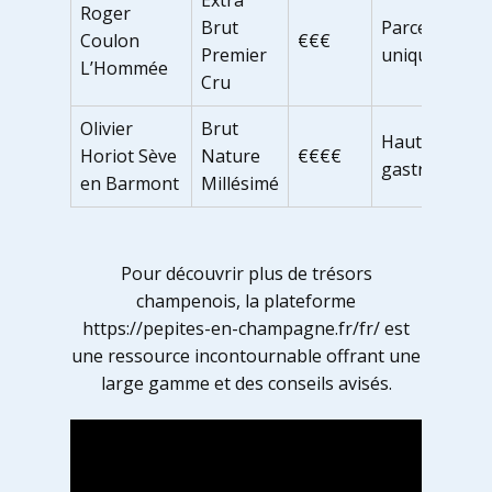
Extra
Roger
Brut
Parcelle
Coulon
€€€
Premier
unique
L’Hommée
Cru
Olivier
Brut
Haute
Horiot Sève
Nature
€€€€
gastronomie
en Barmont
Millésimé
Pour découvrir plus de trésors
champenois, la plateforme
https://pepites-en-champagne.fr/fr/ est
une ressource incontournable offrant une
large gamme et des conseils avisés.