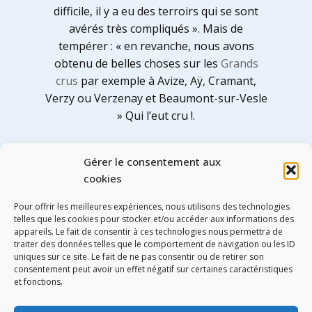
difficile, il y a eu des terroirs qui se sont
avérés très compliqués ». Mais de
tempérer : « en revanche, nous avons
obtenu de belles choses sur les
Grands
crus
par exemple à Avize, Aÿ, Cramant,
Verzy ou Verzenay et Beaumont-sur-Vesle
» Qui l’eut cru !.
Avec un tirage de 8000 kg/h au lieu de 10
Gérer le consentement aux
000, il y aura donc un Cristal 2021, il ne
cookies
sera commercialisé qu’en blanc, Jean-
Baptiste Lecaillon le précise : « Il n’y aura
Pour offrir les meilleures expériences, nous utilisons des technologies
ni Cristal Rosé, ni millésime 2021».
telles que les cookies pour stocker et/ou accéder aux informations des
appareils. Le fait de consentir à ces technologies nous permettra de
traiter des données telles que le comportement de navigation ou les ID
uniques sur ce site. Le fait de ne pas consentir ou de retirer son
consentement peut avoir un effet négatif sur certaines caractéristiques
Share
Tweet
et fonctions.